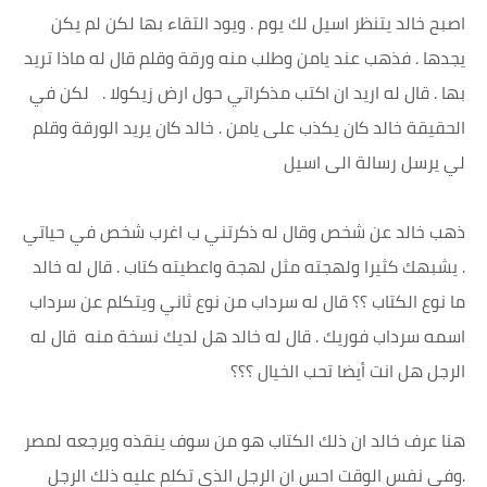
اصبح خالد يتنظر اسيل لك يوم . ويود التقاء بها لكن لم يكن
يجدها . فذهب عند يامن وطلب منه ورقة وقلم قال له ماذا تريد
بها . قال له اريد ان اكتب مذكراتي حول ارض زيكولا . لكن في
الحقيقة خالد كان يكذب على يامن . خالد كان يريد الورقة وقلم
لي يرسل رسالة الى اسيل
ذهب خالد عن شخص وقال له ذكرتني ب اغرب شخص في حياتي
. يشبهك كثيرا ولهجته مثل لهجة واعطيته كتاب . قال له خالد
ما نوع الكتاب ؟؟ قال له سرداب من نوع ثاني ويتكلم عن سرداب
اسمه سرداب فوريك . قال له خالد هل لديك نسخة منه قال له
الرجل هل انت أيضا تحب الخيال ؟؟؟
هنا عرف خالد ان ذلك الكتاب هو من سوف ينقذه ويرجعه لمصر
.وفي نفس الوقت احس ان الرجل الذي تكلم عليه ذلك الرجل