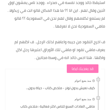
استيقظ خالد ووجد نفسه في صحراء . ووجد ناس يمشون اوق
اثنين وقال لهم . اين انا ؟؟ ما هذا المكان قالو انت في زيكولا .
لم يستمع لكلامهم وقال لهم نحن في السعودية ؟؟ قالو
ماهي السعودية نحن لا نعرفها .
ف اخرج النقود من جيبه واعاهم لذلك الرجل . ف اكلهم لم
يعرف ماهي نقود او ماهي تلك الأوراق اعتبرها رجل اكل
واكلها . هنا احس خالد انه في وسط مجانين .
قد يعجبك ايضا
منذ بضع اعوام
كيف نعيش بدون توتر - ملخص كتاب - حياة بدون...
منذ بضع اعوام
ماهي العادات السبع للناس اكثر فعالية : ملخص كتاب