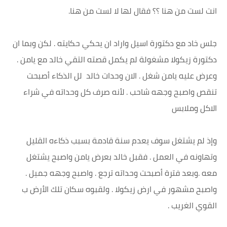
انت لست من هنا ؟؟ فقال لها لا لست من هنا.
جلس خاد مع دكتورة اسيل واراد ان يحكي حكايته . لكن وبما ان
دكتورة زيكولا مشغولة لم يكمل قصته التقي خالد مع يامن .
وعرض عليه يامن شغل . الان وحدات خالد لل الذكاء أصبحت
تنقص واصبح وجهه شاحب . لأنه صرف كل وحداته في شراء
الاكل وملابس
وإذ لم يشتغل سوف يعدم سنة قادمة بسبب ذكاءه القليل
وتهاونه في العمل . فقبل خالد بعرض يامن واصبح يشتغل
معه .وبعد فترة أصبحت وحداته ترجع . واصبح وجهه جميل .
واصبح مشهور في ارض زيكولا . ولقبوه سكان تلك الأرض ب
القوي الغريب .