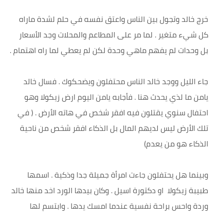
خرج خالد وتجول بين الناس واعتق نفسه في حلم لشدة ماراه
كل شيء متغير . لما مر على المطاعم والمحلات وجد الأسعار
بل وحدات لم يفهم ماهي وحدة لكن لم يعطي لما راه اهتمام .
جاء الليل ووجد خالد الناس محتفلون ويضحكوك . فسال خالد
يامن ما لذي يحدث هنا . فأجابه يامن اليوم ارض زيكولا وهو
احتفال سنوي يقتلون فيه افقر شخص في هاته الأرض . ( في
تلك الأرض ليس لديهم المال بل الذكاء افقر شخص من ناحية
الذكاء هو من يعدم)
وبينما هل يحتفلون جاءت امرأة جميلة جدا وذكية . اسمها
طبيبة زيكولا او دكتورة اسيل . وكان بيدها الورد اخد منها خالد
وردة واحس براحة نفسية عندما امسك يدها . وابتسم لها