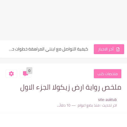
أسباب غضب والعصبية المفرطة عند المراهقات
كيفية التواصل مع ابنتي المراهقة خطوات حصرية عصرية وعملية
أخر الاخبار
كيفية تنمية مهارات للبنات المراهقات دليلك الشامل
0
حل مشكلة التنمر على الشكل عند البنت المراهقة في المدرسة
ملخصات كتب
كيفية مساعدة المراهقات على التغلب على التعلق العاطفي المرضي
ملخص رواية ارض زيكولا الجزء الاول
عقدة النقص والتعلق العاطفي: التأثيرات النفسية على بنات المراهقات والشابات
site-auktub
ظاهرة التعلق عند بنات المراهقات: مراحل التعلق، عقدة النقص، "اللطف...
اخر تحديث :
منذ بضع اعوام
10 دقائق للقراءة
التربية الصارمة سرّ نجاح المراهقات أم بوابة لتمردهن وانفجارهن؟