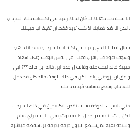
انا لست ضد ذهابك اذ كان لديك رغبة في اكتشاف ذلك السرداب
. لكن انا ضد ذهابك اذ كنت تريد فقط ان تغيظ اب حبيبتك
فقال له لا انا لدي رغبة في اكتشاف السرداب فقط انا ذاهب
وسوف اعود في اقرب وقت . في نفس الوقت جاءت سعاد
حبيبة خالد تبحث عنه وقالت ل جده اين خالد اين خالد ؟؟؟ ابي
وافق ان يزوجني إياه . لكن في ذلك الوقت خالد كان قد دخل
للسرداب وقطع مسافة كبيرة داخله
حتي شعر ب الدوخة بسبب نقص الاكسجين في ذلك السرداب .
لكن جاهد نفسه واكمل طريقه وهو في طريقه راي سلم
ولشدة تعبه لم يستطع النزول درجة بدرجة بل سقطة مباشرة .