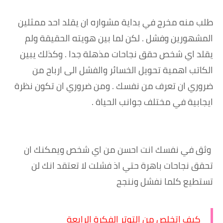
طلب منه مخرج في بداية مشواره ان يقلد احد ممثلين
المشهورين وفشل . لكن لما بين هويته الحقيقة ولم
يقلد اي شخص حقق نجاحات مذهلة جدا . وكذلك يبين
الكاتب اهمية تحويل الخسائر والفشل الى ارباح من
ضروري ان تعرف من نفسك . ومن ضروري ان تكون نظرة
ايجابية في مختلف جوانب الحياة .
وثق في نفسك انت احسن من اي شخص ويمكنك ان
تحقق نجاحات باهرة حتي اذ فشلت لا تعتقد انك لن
تستطيع كلما نفشل وننجح
كيف اتخلص من التوتر الفكرة الرابعة