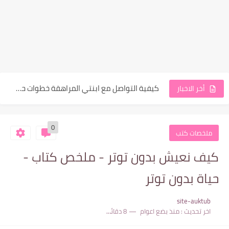
أسباب غضب والعصبية المفرطة عند المراهقات
كيفية التواصل مع ابنتي المراهقة خطوات حصرية عصرية وعملية
أخر الاخبار
كيفية تنمية مهارات للبنات المراهقات دليلك الشامل
0
حل مشكلة التنمر على الشكل عند البنت المراهقة في المدرسة
ملخصات كتب
كيفية مساعدة المراهقات على التغلب على التعلق العاطفي المرضي
كيف نعيش بدون توتر - ملخص كتاب -
عقدة النقص والتعلق العاطفي: التأثيرات النفسية على بنات المراهقات والشابات
حياة بدون توتر
ظاهرة التعلق عند بنات المراهقات: مراحل التعلق، عقدة النقص، "اللطف...
site-auktub
التربية الصارمة سرّ نجاح المراهقات أم بوابة لتمردهن وانفجارهن؟
اخر تحديث :
منذ بضع اعوام
8 دقائق للقراءة