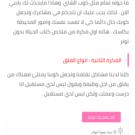
ما حوله تمام مثل كوب الشاي. وهاذا مايحذث لك يابني
الان . لذلك يجب عليك ان تتحكم في مشاعرك وتجعل
كوبك خال دائما كي لا تفسد نفسك وامور المحيطة
بكاسك . هاته اول فكرة من ملخص كتاب الحياة بدون
توتر
الفكرة الثانية : انواع القلق
كلنا لدينا مشاكل تقلقنا وتجعل كوبنا يمتلئ فهناك من
يقلق من اجل وظيفة ويقول ليس لدي مستقبل انا
درست وعملت ولكن ليس لدي مستقبل .
قد يعجبك ايضا
منذ بضع اعوام