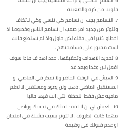
السلام الداخلي والراحة النفسية يجب ان ننضف
قلوبنا من كره والضغينة
التسامح يجب ان تسامح كي تنسي وكي لاتخاف
وتتوتر من جديد امر صعب ان تسامح الناس وخصوصا اذ
اخطاو كثيرا في حقك لكن حاول واذ لم تستطع فانت
لست مجبور على مسامحتهم .
تحديد الاهداف وتحقيقها . حدد اهداف ماذا سوف
افعل لان وغدا وبعد غد
العيش في الوقت الحاضر ولا تفكر في الماضي او
المستقبل الماضي ذهب ولن يعود ومستقبل لا تعلم
مافيه عش فقط اللحظة التي انت فيها حاليا
العيش اي ان لا تفقد تقثك في نفسك وواصل
مهما كانت الظروف . لا تتوتر بسبب فشلك في امتحان
او عدم قبولك في وظيفة