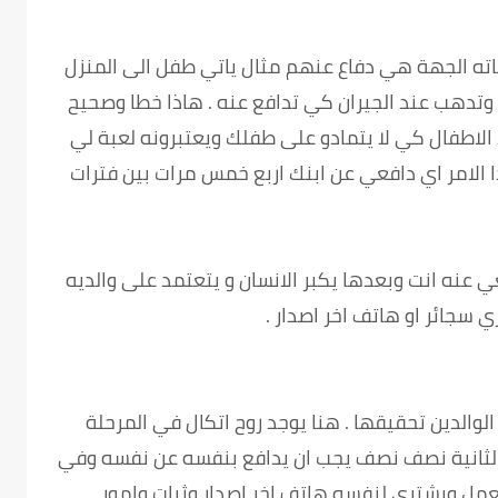
ه الجهة هي دفاع عنهم مثال ياتي طفل الى المنزل
 وتدهب عند الجيران كي تدافع عنه . هاذا خطا وصحيح
لاطفال كي لا يتمادو على طفلك ويعتبرونه لعبة لي
ا الامر اي دافعي عن ابنك اربع خمس مرات بين فترات
عي عنه انت وبعدها يكبر الانسان و يتعتمد على والديه
ي سجائر او هاتف اخر اصدار .
لوالدين تحقيقها . هنا يوجد روح اتكال في المرحلة
الثانية نصف نصف يجب ان يدافع بنفسه عن نفسه وفي
يعمل ويشتري لنفسه هاتف اخر اصدار وثيات وامور