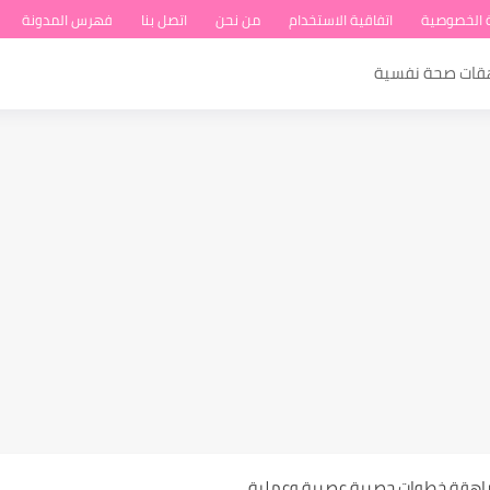
 الخصوصية
اتفاقية الاستخدام
من نحن
اتصل بنا
فهرس المدونة
هقات صحة نفسية
ة عند المراهقات
مراهقة خطوات حصرية عصرية وعملية