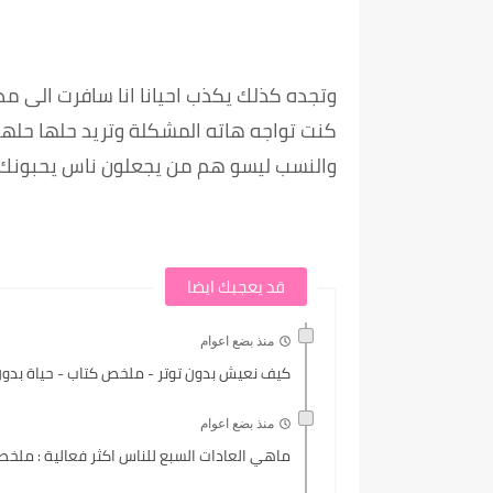
وتجده كذلك يكذب احيانا انا سافرت الى مدي
كنت تواجه هاته المشكلة وتريد حلها حلها 
والنسب ليسو هم من يجعلون ناس يحبونك و
قد يعجبك ايضا
منذ بضع اعوام
كيف نعيش بدون توتر - ملخص كتاب - حياة بدون.
منذ بضع اعوام
ماهي العادات السبع للناس اكثر فعالية : ملخ