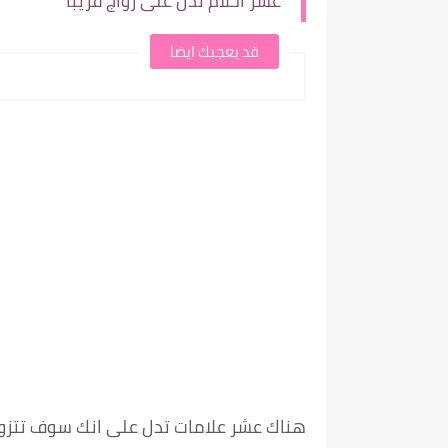
عشر احلام تدل على زواج قريبا
قد يعجبك ايضا
هناك عشر علامات تدل على انك سوف تتزوجين