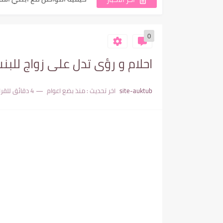
كيفية تنمية مهارات للبنات ا
0
حل مشكلة التنمر على الشكل 
كيفية مساعدة المراهقات عل
احلام و رؤى تدل على زواج للبنت
عقدة النقص والتعلق العاطفي:
site-auktub
اخر تحديث :
منذ بضع اعوام
4 دقائق للقراءة
ظاهرة التعلق عند بنات المراه
التربية الصارمة سرّ نجاح الم
هل فقدان الثقة بين والدين وال
كيف تجد الفتيات المراهقات ال