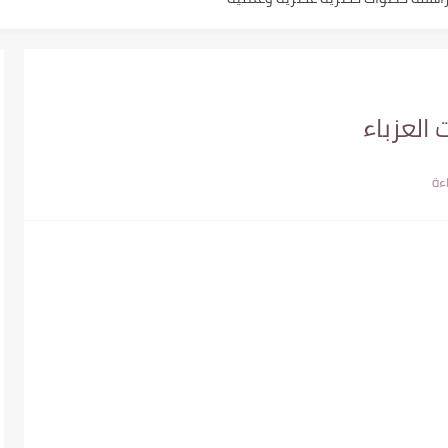
لمراهقات دليلك الشامل
عند البنت المراهقة في المدرسة
ى التغلب على التعلق العاطفي المرضي
 العزباء
 التأثيرات النفسية على بنات المراهقات والشابات
قات: مراحل التعلق، عقدة النقص، "اللطف...
راهقات أم بوابة لتمردهن وانفجارهن؟
بنات المراهقات يمكن أن يُعالج؟...
توازن المثالي بين الحرية الشخصية والقيود...