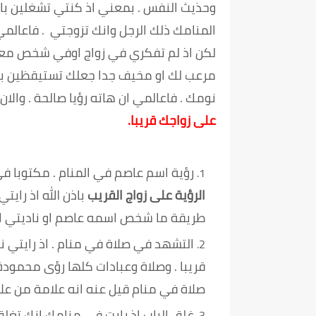
وحذيث النفس . بمعني اذ كنتي تشغلين با
المنامك ذلك الرجل وانك تزوجتي . فاعالمي
لكن اذ لم تفكري في زواج اوفي شخص معين 
مرعب لك او مخيف جدا جعلك تستيقظين بفزع
نومك . فاعالمي ان هاته رؤيا صالحة . والا
على زواجك قريبا.
رؤية اسم عاصم في المنام . مكتوبا في
الرؤية على زواج القريب
باذن الله اذ راي
طريقة ما شخص اسمه عاصم او ناديتي ا
التشهد في صلاة في منام . اذ رايتي
قريبا . وصلاة وعبادات كلها رؤى محمود
صلاة في منام قيل عنه انه علامة من عل
غلق الباب اذ رايت في منامك انك تغلق ا