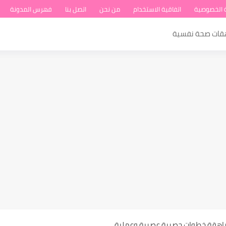
 الخصوصية
اتفاقية الاستخدام
من نحن
اتصل بنا
فهرس المدونة
هقات صحة نفسية
ة عند المراهقات
مراهقة خطوات حصرية عصرية وعملية