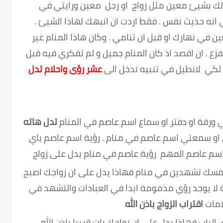
لك بشيئ معين مثل زواج او رجل معين ورايتي في
 انه حذيث نفس . فقط اردت ان انبهك لهاذا الشيئ .
في نهارك او قبل ان تنامي . وكان هاذا المنام غير
 . ان اقصد اذ كان المنام جميل و لم تفكري فيه قبل
ن لكي لانطيل في تنبيه ندخل الى
عشر رؤى واحلام تدل
 ورقة او دفتر او سماع اسم عاصم في المنام
تدل هاته
تي او سمعتي اسم عاصم في منام . رؤية اسم عاصم باي
سم عاصم المهم رؤية عاصم في منام يدل على زواج
 نفسك تشهدين في منام فهاذا يدل على ان زواجك اصبح
ة لا يوجد رؤي مذمومة ابدا في العبادات والتشهد في
امات
اقتراب الزواج باذن الله
لباب فهاذا بدل على ان زواجك بات قريبا باذن الله