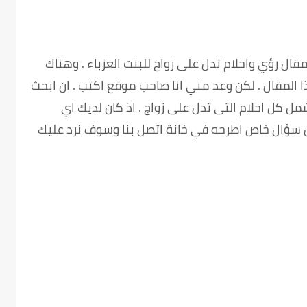
قال رؤي واحلام تدل على زواج للبنت العزباء . وهناك
ا المقال . لكن وعد مني انا صاحب موقع اكتب . ان ابحث
ل كل احلام التى تدل على زواج . اذ كان لديك اي
ن سؤال خاص اطرحه في خانة اتصل بنا وسوف نرد عليك