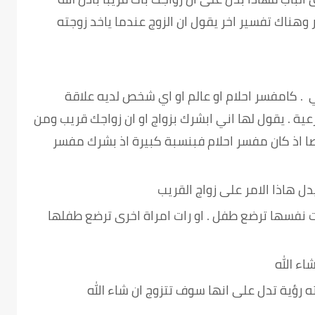
 وهناك تفسير اخر يقول ان الزوج عندما ياخد زوجته
كامفسر احلام او عالم او اي شخص لديه علاقة
ية . يقول لها اني ابشرك بزواج او ان زواجك قريب ومن
صا اذ كان مفسر احلام فبنسبة كبيرة اذ بشرك مفسر
دل هاذا الامر على زواج القريب
ات نفسها ترضع طفل . او رات امراة اخرى ترضع طفلها
اء الله
ه رؤية تدل على انها سوف تتزوج ان شاء الله