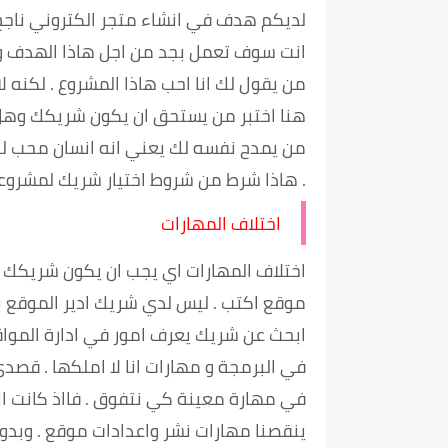
لديكم هدف في انشاء متجر الكتروني ناجح و
انت سوف تعمل بجد من اجل هاذا الهدف وه
من يقول لك انا احب هاذا المشروع . لكنه 
هنا اختبر من يستحق ان يكون شريكك وهل 
من يمدح نفسه لك يعني انه انسان محب لل
. هاذا شرط من شروط اختيار شريك لمشرو
اختلاف المهارات
اختلاف المهارات اي يجب ان يكون شريكك 
موقع اكتب . ليس لدي شريك ادير الموقع 
ابحث عن شريك يعرف امور في ادارة المواق
في البرمجة و مهارات انا لا املكها . قصد
في مهارة معينة كي نتفوق . فااذ كانت ان
ينقصنا مهارات نشر واعدادات موقع . وبدو