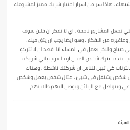
يشبهك . هاذا سر من اسرار اختيار شريك مميز لمشروعك
تي تجعل المشاريع ناجحة . اي لا تفكر ان فلان سوف
اغيره من الافكار . وهو ايضا يجب ان يثق فيك .
اح والاخر يعمل في المساء انا اقصد ان لا تتركو
لو فيه 24 ساعة بالتناوب عندما يترك شخص المحل او حاسوب ياتي شريكه
انترنات كي تبين للناس ان شركتك ناشطة . وهناك
 كل شخص يشتغل في شيئ . مثال شخص يعمل وشخص
عي ويتواصل مع الزبائن ويوصل اليهم طلاباتهم
السيئة