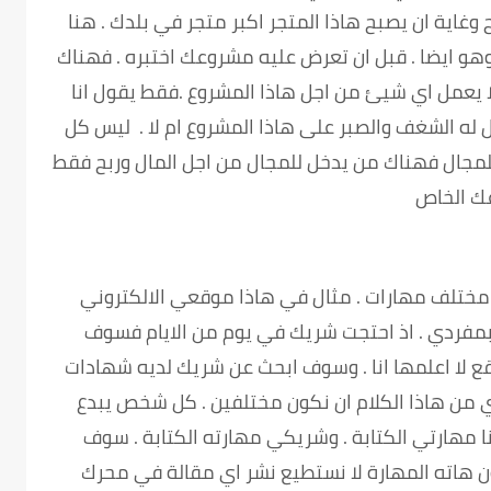
غاية ان يصبح هاذا المتجر اكبر متجر في بلدك . هنا
و ايضا . قبل ان تعرض عليه مشروعك اختبره . فهناك
لا يعمل اي شيئ من اجل هاذا المشروع .فقط يقول انا
له الشغف والصبر على هاذا المشروع ام لا . ليس كل
مجال فهناك من يدخل للمجال من اجل المال وربح فقط
عك الخاص
مختلف مهارات . مثال في هاذا موقعي الالكتروني
بمفردي . اذ احتجت شريك في يوم من الايام فسوف
ع لا اعلمها انا . وسوف ابحث عن شريك لديه شهادات
ي من هاذا الكلام ان نكون مختلفين . كل شخص يبدع
ا مهارتي الكتابة . وشريكي مهارته الكتابة . سوف
ن هاته المهارة لا نستطيع نشر اي مقالة في محرك