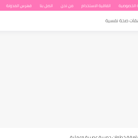
 الخصوصية
اتفاقية الاستخدام
من نحن
اتصل بنا
فهرس المدونة
هقات صحة نفسية
ة عند المراهقات
مراهقة خطوات حصرية عصرية وعملية