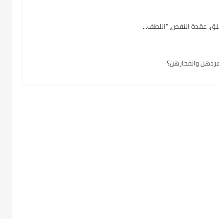
لق، عقدة النقص، "اللطف...
تمردهن وانفجارهن؟