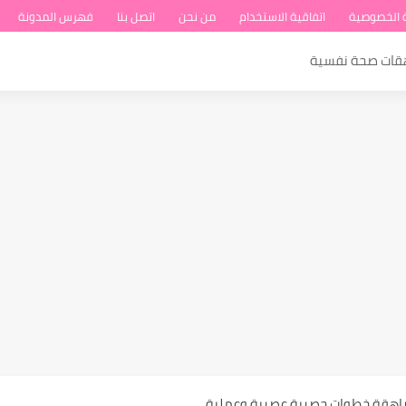
 الخصوصية
اتفاقية الاستخدام
من نحن
اتصل بنا
فهرس المدونة
هقات صحة نفسية
ة عند المراهقات
مراهقة خطوات حصرية عصرية وعملية