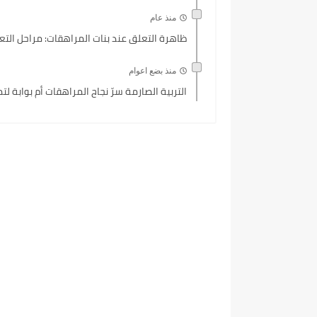
منذ عام
ظاهرة التعلق عند بنات المراهقات: مراحل التع
منذ بضع اعوام
التربية الصارمة سرّ نجاح المراهقات أم بوابة ل